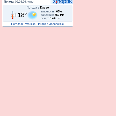
Погода
09.08.26, утро
Погода в
Киеве
влажность:
68%
+18°
давление:
752 мм
ветер:
3 м/с,
Погода в Луганске
Погода в Запорожье