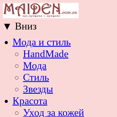
▼
Вниз
Мода и стиль
HandMade
Мода
Стиль
Звезды
Красота
Уход за кожей