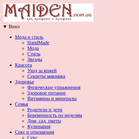
▼
Вниз
Мода и стиль
HandMade
Мода
Стиль
Звезды
Красота
Уход за кожей
Секреты макияжа
Здоровье
Физические упражнения
Здоровое питание
Витамины и минералы
Семья
Родители и дети
Беременность по неделям
Дом, сад, цветы
Кулинария
Секс и отношения
Секс