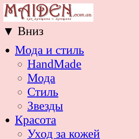
▼
Вниз
Мода и стиль
HandMade
Мода
Стиль
Звезды
Красота
Уход за кожей