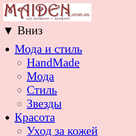
▼
Вниз
Мода и стиль
HandMade
Мода
Стиль
Звезды
Красота
Уход за кожей