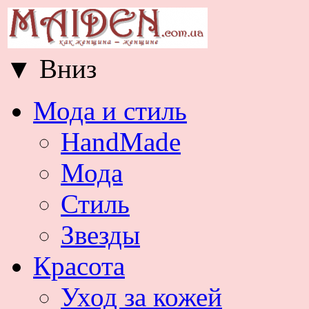
▼
Вниз
Мода и стиль
HandMade
Мода
Стиль
Звезды
Красота
Уход за кожей