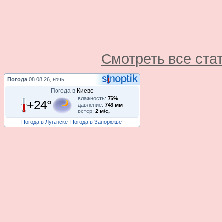
Смотреть все ста
Погода
08.08.26, ночь
Погода в
Киеве
влажность:
76%
+24°
давление:
746 мм
ветер:
2 м/с,
Погода в Луганске
Погода в Запорожье