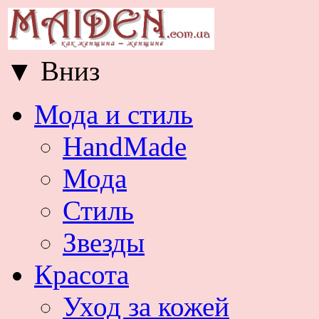
▼
Вниз
Мода и стиль
HandMade
Мода
Стиль
Звезды
Красота
Уход за кожей