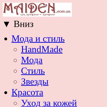
▼
Вниз
Мода и стиль
HandMade
Мода
Стиль
Звезды
Красота
Уход за кожей