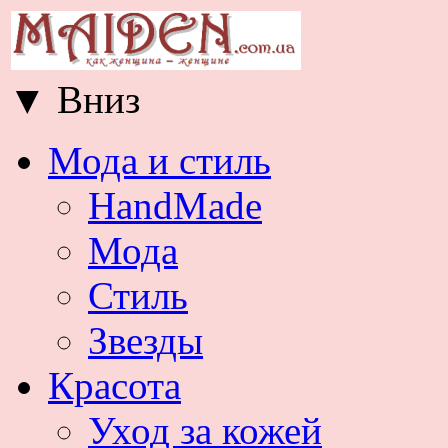
▼
Вниз
Мода и стиль
HandMade
Мода
Стиль
Звезды
Красота
Уход за кожей