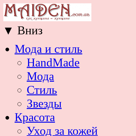
▼
Вниз
Мода и стиль
HandMade
Мода
Стиль
Звезды
Красота
Уход за кожей