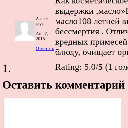
Как косметическое
выдержки ,масло»Г
масло108 летней в
Алекс
says:
бессмертия . Отлич
Авг 7,
2015
вредных примесей 
Ответить
блюду, очищает ор
Rating: 5.0/
5
(1 гол
Оставить комментарий