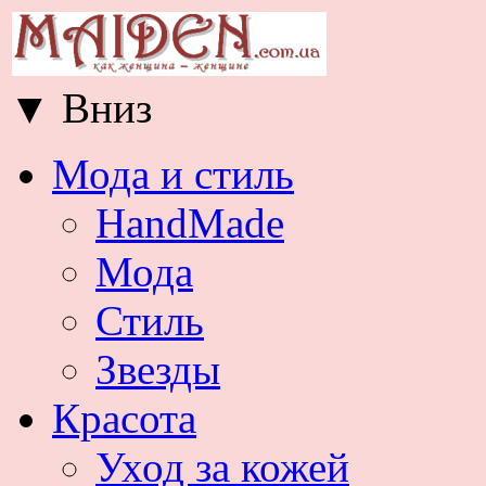
▼
Вниз
Мода и стиль
HandMade
Мода
Стиль
Звезды
Красота
Уход за кожей