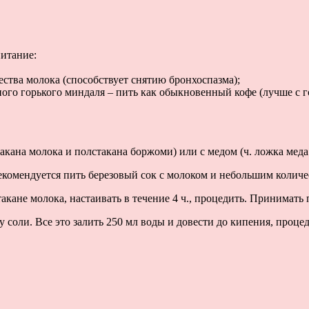
питание:
ства молока (способствует снятию бронхоспазма);
ного горького миндаля – пить как обыкновенный кофе (лучше с 
кана молока и полстакана боржоми) или с медом (ч. ложка меда 
екомендуется пить березовый сок с молоком и небольшим количе
акане молока, настаивать в течение 4 ч., процедить. Принимать п
у соли. Все это залить 250 мл воды и довести до кипения, процед