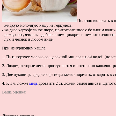
Полезно включать в 
- жидкую молочную кашу из геркулеса;
- жидкое картофельное пюре, приготовленное с большим количе
- рожь, овес, ячмень с добавлением цикория и немного очищен
- лук и чеснок в любом виде.
При изнуряющем кашле.
1. Пить горячее молоко со щелочной минеральной водой (полста
2. Людям, которые легко простужаются и постоянно кашляют р
3. Две луковицы среднего размера мелко порезать, отварить в ст
4. К 1 ч. ложке
меда
добавить 2 ст. ложки семян аниса и щепотк
Ваша оценка: