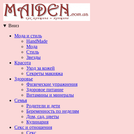
▼
Вниз
Мода и стиль
HandMade
Мода
Стиль
Звезды
Красота
Уход за кожей
Секреты макияжа
Здоровье
Физические упражнения
Здоровое питание
Витамины и минералы
Семья
Родители и дети
Беременность по неделям
Дом, сад, цветы
Кулинария
Секс и отношения
Секс