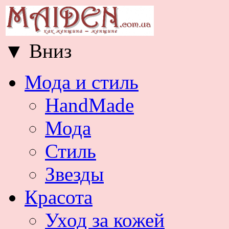
▼
Вниз
Мода и стиль
HandMade
Мода
Стиль
Звезды
Красота
Уход за кожей