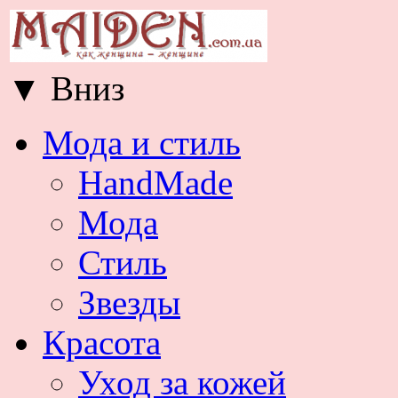
▼
Вниз
Мода и стиль
HandMade
Мода
Стиль
Звезды
Красота
Уход за кожей