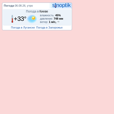
Погода
06.08.26, утро
Погода в
Киеве
влажность:
45%
+33°
давление:
748 мм
ветер:
1 м/с,
Погода в Луганске
Погода в Запорожье