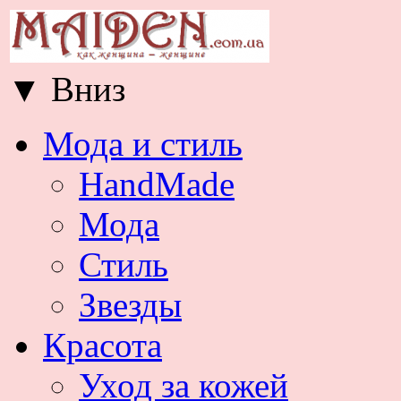
▼
Вниз
Мода и стиль
HandMade
Мода
Стиль
Звезды
Красота
Уход за кожей