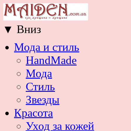
▼
Вниз
Мода и стиль
HandMade
Мода
Стиль
Звезды
Красота
Уход за кожей