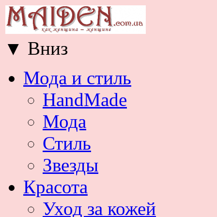
▼
Вниз
Мода и стиль
HandMade
Мода
Стиль
Звезды
Красота
Уход за кожей