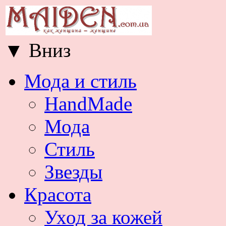
▼
Вниз
Мода и стиль
HandMade
Мода
Стиль
Звезды
Красота
Уход за кожей