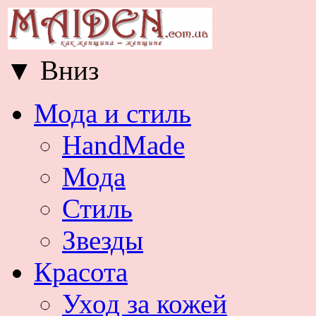
▼
Вниз
Мода и стиль
HandMade
Мода
Стиль
Звезды
Красота
Уход за кожей