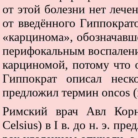
от этой болезни нет лече
от введённого Гиппократ
«карцинома», обозначавш
перифокальным воспалени
карциномой, потому что 
Гиппократ описал неск
предложил термин oncos (г
Римский врач Авл Корн
Celsius) в I в. до н. э. п