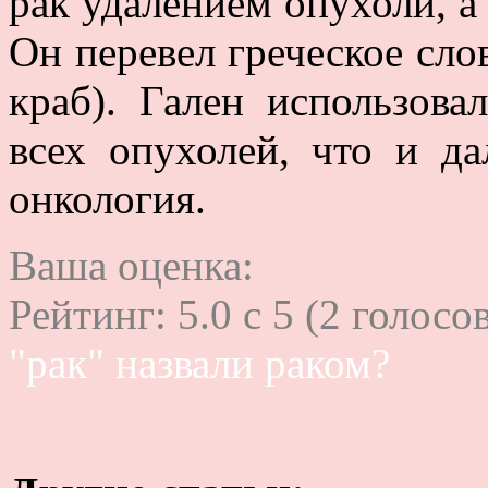
рак удалением опухоли, а
Он перевел греческое слов
краб). Гален использова
всех опухолей, что и д
онкология.
Ваша оценка:
Рейтинг:
5.0
c
5
(
2
голосов
"рак" назвали раком?