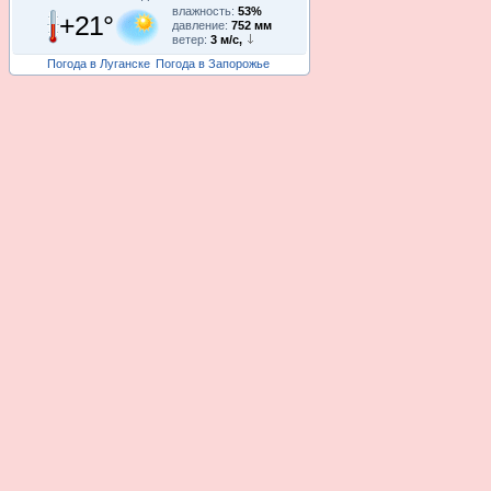
влажность:
53%
+21°
давление:
752 мм
ветер:
3 м/с,
Погода в Луганске
Погода в Запорожье