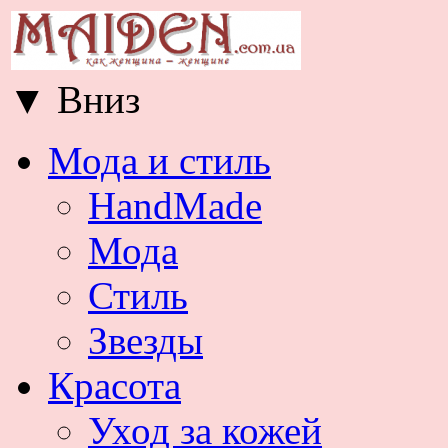
▼
Вниз
Мода и стиль
HandMade
Мода
Стиль
Звезды
Красота
Уход за кожей