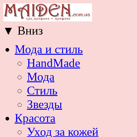
▼
Вниз
Мода и стиль
HandMade
Мода
Стиль
Звезды
Красота
Уход за кожей