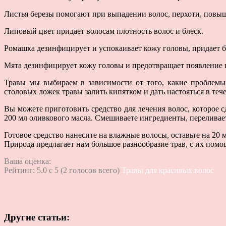
Листья березы помогают при выпадении волос, перхоти, повы
Липовый цвет придает волосам плотность волос и блеск.
Ромашка дезинфицирует и успокаивает кожу головы, придает б
Мята дезинфицирует кожу головы и предотвращает появление 
Травы мы выбираем в зависимости от того, какие проблемы 
столовых ложек травы залить кипятком и дать настояться в теч
Вы можете приготовить средство для лечения волос, которое 
200 мл оливкового масла. Смешиваете ингредиенты, переливает
Готовое средство нанесите на влажные волосы, оставьте на 20 м
Природа предлагает нам большое разнообразие трав, с их пом
Ваша оценка:
Рейтинг:
5.0
c
5
(
2
голосов всего)
Травы для красивых волос
Другие статьи: