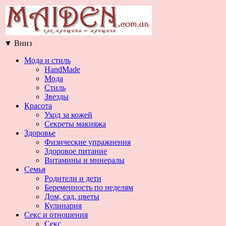
▼
Вниз
Мода и стиль
HandMade
Мода
Стиль
Звезды
Красота
Уход за кожей
Секреты макияжа
Здоровье
Физические упражнения
Здоровое питание
Витамины и минералы
Семья
Родители и дети
Беременность по неделям
Дом, сад, цветы
Кулинария
Секс и отношения
Секс