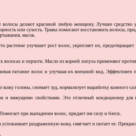
е волосы делают красивой любую женщину. Лучшее средство 
жирность или сухость. Травы помогают восстановить волосы, при
ртывания, масок.
Это растение улучшает рост волос, укрепляет их, предотвращае
х волосах и перхоти. Масло из корней лопуха применяют проти
чивая питание волос и улучшая их внешний вид. Эффективен 
ю кожу головы, снимает зуд, нормализует выработку кожного са
и и вяжущими свойствами. Это отличный кондиционер для в
 Помогает при выпадении волос, придает им силу и блеск.
 успокаивает раздраженную кожу, смягчает и питает ее. Прекра
.