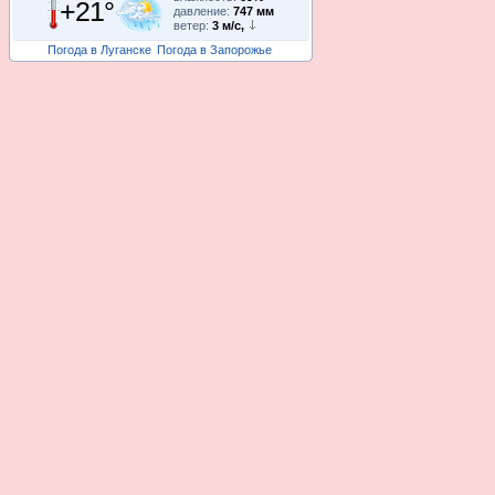
+21°
давление:
747 мм
ветер:
3 м/с,
Погода в Луганске
Погода в Запорожье