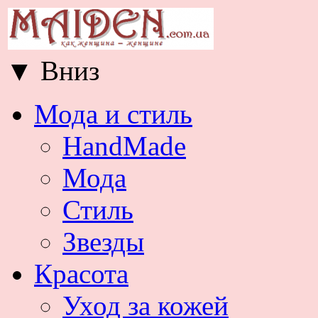
▼
Вниз
Мода и стиль
HandMade
Мода
Стиль
Звезды
Красота
Уход за кожей