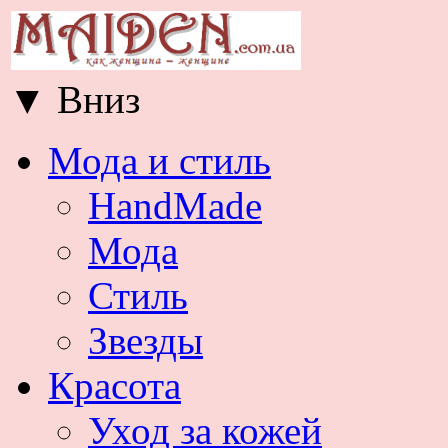
▼
Вниз
Мода и стиль
HandMade
Мода
Стиль
Звезды
Красота
Уход за кожей