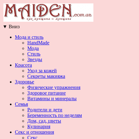
▼
Вниз
Мода и стиль
HandMade
Мода
Стиль
Звезды
Красота
Уход за кожей
Секреты макияжа
Здоровье
Физические упражнения
Здоровое питание
Витамины и минералы
Семья
Родители и дети
Беременность по неделям
Дом, сад, цветы
Кулинария
Секс и отношения
Секс