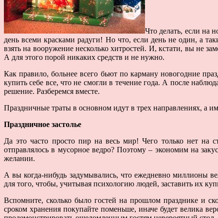
Что делать, если на 
день всеми красками радуги! Но что, если день не один, а так
взять на вооружение несколько хитростей. И, кстати, вы не за
А для этого порой никаких средств и не нужно.
Как правило, больнее всего бьют по карману новогодние пра
купить себе все, что не смогли в течение года. А после наблю
решение. Разберемся вместе.
Праздничные траты в основном идут в трех направлениях, а им
Праздничное застолье
Да это часто просто пир на весь мир! Чего только нет на 
отправлялось в мусорное ведро? Поэтому – экономим на заку
желании.
А вы когда-нибудь задумывались, что ежедневно миллионы в
для того, чтобы, учитывая психологию людей, заставить их куп
Вспомните, сколько было гостей на прошлом празднике и ско
сроком хранения покупайте поменьше, иначе будет велика веро
продемонстрировать ошеломленным гостям невероятный стол, т