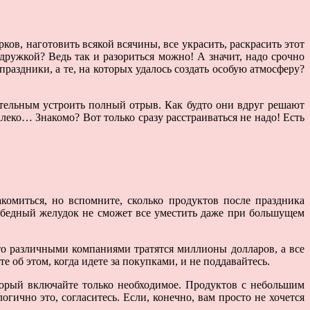
рков, наготовить всякой всячины, все украсить, раскрасить этот
а дружкой? Ведь так и разориться можно! А значит, надо срочно
праздники, а те, на которых удалось создать особую атмосферу?
ательным устроить полный отрыв. Как будто они вдруг решают
алеко… Знакомо? Вот только сразу расстраиваться не надо! Есть
комиться, но вспомните, сколько продуктов после праздника
о бедный желудок не сможет все уместить даже при большущем
о различными компаниями тратятся миллионы долларов, а все
 об этом, когда идете за покупками, и не поддавайтесь.
оторый включайте только необходимое. Продуктов с небольшим
гично это, согласитесь. Если, конечно, вам просто не хочется