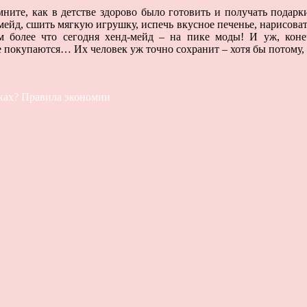
ните, как в детстве здорово было готовить и получать подарк
мейд, сшить мягкую игрушку, испечь вкусное печенье, нарисоват
м более что сегодня хенд-мейд – на пике моды! И уж, коне
ые покупаются… Их человек уж точно сохранит – хотя бы потому,
иках? Правила экономии