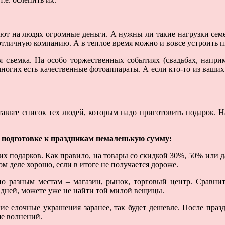
вают на людях огромные деньги. А нужны ли такие нагрузки се
 отличную компанию. А в теплое время можно и вовсе устроить 
 съемка. На особо торжественных событиях (свадьбах, наприм
многих есть качественные фотоаппараты. А если кто-то из ваши
тавьте список тех людей, которым надо приготовить подарок. 
а подготовке к праздникам немаленькую сумму:
х подарков. Как правило, на товары со скидкой 30%, 50% или д
ом деле хорошо, если в итоге не получается дороже.
по разным местам – магазин, рынок, торговый центр. Сравнит
 дней, можете уже не найти той милой вещицы.
гие елочные украшения заранее, так будет дешевле. После праз
ше волнений.