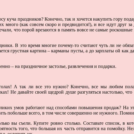
носу куча праздников? Конечно, так и хочется накупить гору пода
их много (как совсем скоро и предвидится!), и все идут друг з
мечали, что порой врезаются в память вовсе не самые роскошные 
здники. В это время многие почему-то считают чуть ли не обяз
дается грустная картина – карманы пусты, а до зарплаты ой как д
енно – на праздничное застолье, развлечения и подарки.
столах! А так ли все это нужно? Конечно, все мы любим пола
сках! Не давайте своей щедрой душе разгуляться настолько, чт
еликих умов работают над способами повышения продаж? На эт
ить побольше всего, в том числе совершенно не нужного. Помните
лько вы съели. Купите ровно столько. Составьте список, в к
ятность того, что большая их часть отправится на помойку. Нело
.е. ослепить их.