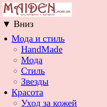
▼
Вниз
Мода и стиль
HandMade
Мода
Стиль
Звезды
Красота
Уход за кожей