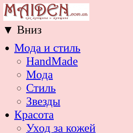
▼
Вниз
Мода и стиль
HandMade
Мода
Стиль
Звезды
Красота
Уход за кожей