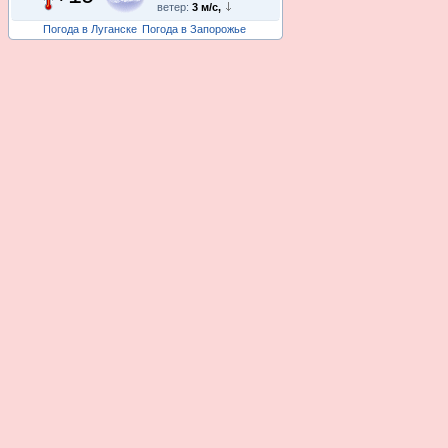
ветер:
3 м/с,
Погода в Луганске
Погода в Запорожье