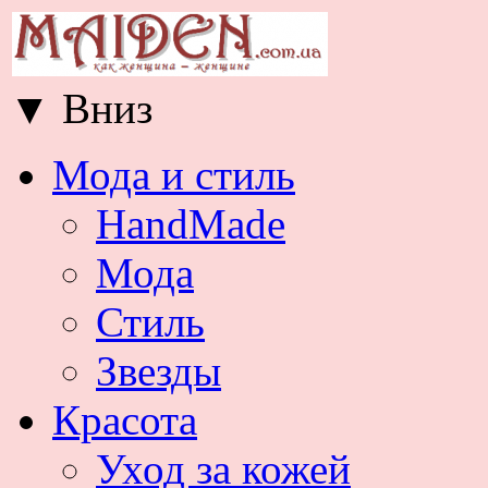
▼
Вниз
Мода и стиль
HandMade
Мода
Стиль
Звезды
Красота
Уход за кожей