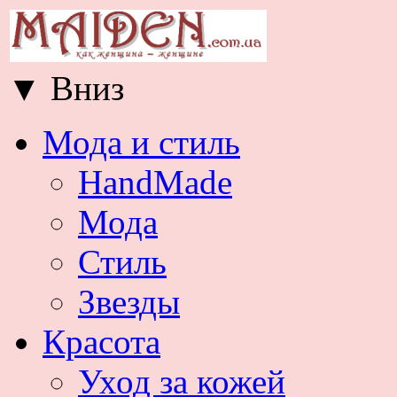
▼
Вниз
Мода и стиль
HandMade
Мода
Стиль
Звезды
Красота
Уход за кожей