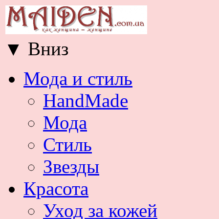
▼
Вниз
Мода и стиль
HandMade
Мода
Стиль
Звезды
Красота
Уход за кожей