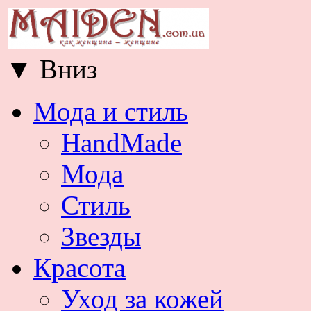
▼
Вниз
Мода и стиль
HandMade
Мода
Стиль
Звезды
Красота
Уход за кожей