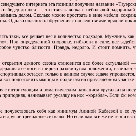
севедущего интернета эта позиция получила название «Тауэрский
ла от бедер до шеи — что твоя лавочка с небольшой задоринко
 займись делом. Сколько можно простоять в виде мебели, сохраня
ы. Однако опасность обрушения с последствиями вряд ли покине
опять-таки, все решает вес и количество подходов. Мужчина, к
ело». При определенной сноровке, гибкости и силе, все задей
собое чувство близости. Правда, недолго. И стоит помнить,
и открытия дачного сезона становится все более актуальной 
 удерживая ее ноги в широко раздвинутом положении, начинает «
 спортивных эстафет, только в данном случае задача упрощается,
, а вот подготовить мышцы к подвигам на приусадебном участке
я с интригующим и романтическим названием «русалка на носу 
ка приподняв, нанизывает русалку на нос «корабля». Если бы к
е почувствовать себя как минимум Алиной Кабаевой в ее л
и другие тревожные сигналы. Но если вам все же не терпится по