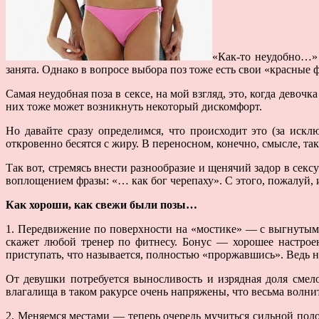
«Как-то неудобно…»
занята. Однако в вопросе выбора поз тоже есть свои «красные 
Самая неудобная поза в сексе, на мой взгляд, это, когда девочк
них тоже может возникнуть некоторый дискомфорт.
Но давайте сразу определимся, что происходит это (за иск
откровенно бесятся с жиру. В переносном, конечно, смысле, т
Так вот, стремясь внести разнообразие и щенячий задор в сек
воплощением фразы: «… как бог черепаху». С этого, пожалуй, 
Как хороши, как свежи были позы…
1. Передвижение по поверхности на «мостике» — с выгнутым
скажет любой тренер по фитнесу. Бонус — хорошее настроени
приступать, что называется, полностью «проржавшись». Ведь не
От девушки потребуется выносливость и изрядная доля сме
влагалища в таком ракурсе очень напряжены, что весьма волн
2. Меняемся местами — теперь очередь мучиться сильной пол