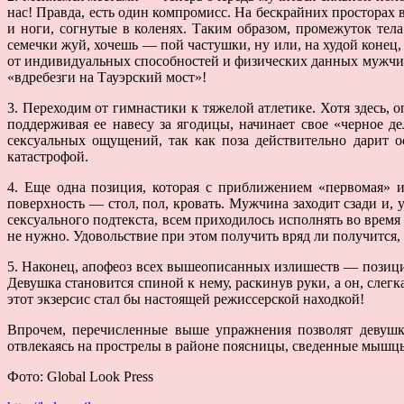
нас! Правда, есть один компромисс. На бескрайних просторах в
и ноги, согнутые в коленях. Таким образом, промежуток те
семечки жуй, хочешь — пой частушки, ну или, на худой конец,
от индивидуальных способностей и физических данных мужчин
«вдребезги на Тауэрский мост»!
3. Переходим от гимнастики к тяжелой атлетике. Хотя здесь, 
поддерживая ее навесу за ягодицы, начинает свое «черное д
сексуальных ощущений, так как поза действительно дарит о
катастрофой.
4. Еще одна позиция, которая с приближением «первомая» 
поверхность — стол, пол, кровать. Мужчина заходит сзади и,
сексуального подтекста, всем приходилось исполнять во время
не нужно. Удовольствие при этом получить вряд ли получится
5. Наконец, апофеоз всех вышеописанных излишеств — позици
Девушка становится спиной к нему, раскинув руки, а он, слег
этот экзерсис стал бы настоящей режиссерской находкой!
Впрочем, перечисленные выше упражнения позволят девушк
отвлекаясь на прострелы в районе поясницы, сведенные мышцы 
Фото: Global Look Press