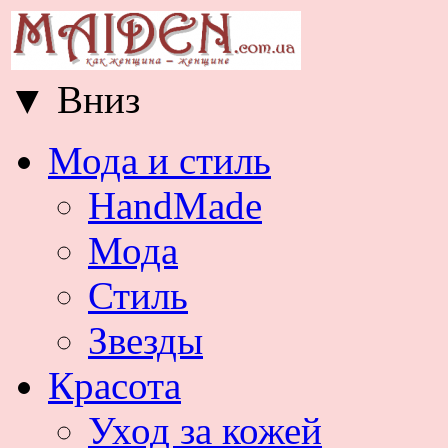
▼
Вниз
Мода и стиль
HandMade
Мода
Стиль
Звезды
Красота
Уход за кожей