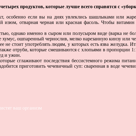
четырех продуктов, которые лучше всего справятся с «убор
т, особенно если вы на днях увлеклись шашлыками или жар
ый изюм, отварная черная или красная фасоль. Чтобы витами
тью, однако именно в сыром или полусыром виде (варка не бо
е хумус, ошпаренный чернослив, мелко нарезанную кинзу или че
 не стоит употреблять людям, у которых есть язва желудка. Ит
также отруби, которые смешиваются с хлопьями в пропорции 1:1
ед и ужин.
торые сглаживают последствия бессистемного режима питания
надобится приготовить чечевичный суп: сваренная в воде чече
чистят ваш организм