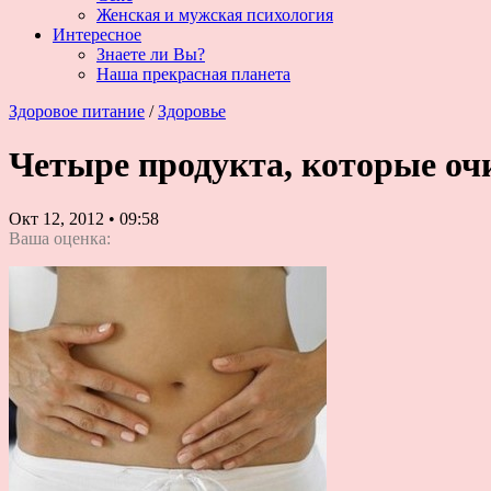
Женская и мужская психология
Интересное
Знаете ли Вы?
Наша прекрасная планета
Здоровое питание
/
Здоровье
Четыре продукта, которые оч
Окт 12, 2012
•
09:58
Ваша оценка: