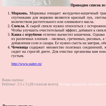
Приводим список из 
Морковь.
Морковка очищает желудочно-кишечный трак
спутниками для моркови являются красный лук, светл
количеством растительного или оливкового масла.
Свекла.
К сырой свекле нужно относиться с осторожнос
Чтобы улучшить очистительный эффект, добавьте к свекл
Каша с отрубями
отлично вычистит кишечник. Однако ее
из различных хлопьев – овсяных, гречневых, рисовых, а 
добавления соли и сахара. Ее нужно съесть на завтрак, об
Чечевица
содержит множество полезных соединений, ко
сидит на строгой диете. Для очистки организма вам по
густым.
http://www.patee.ru/
Ваша оценка:
Рейтинг:
3.5
c
5
(
28
голосов всего)
Четыре продукта, которые о