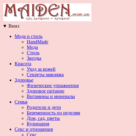
▼
Вниз
Мода и стиль
HandMade
Мода
Стиль
Звезды
Красота
Уход за кожей
Секреты макияжа
Здоровье
Физические упражнения
Здоровое питание
Витамины и минералы
Семья
Родители и дети
Беременность по неделям
Дом, сад, цветы
Кулинария
Секс и отношения
Секс