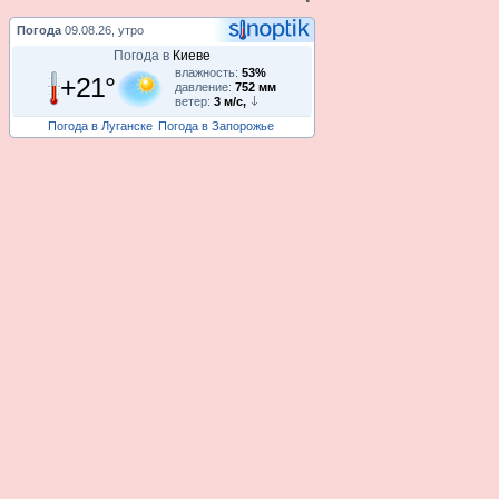
Погода
09.08.26, утро
Погода в
Киеве
влажность:
53%
+21°
давление:
752 мм
ветер:
3 м/с,
Погода в Луганске
Погода в Запорожье