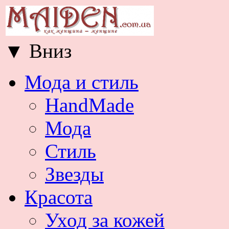
▼
Вниз
Мода и стиль
HandMade
Мода
Стиль
Звезды
Красота
Уход за кожей