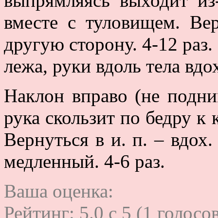
выпрямляясь выходит из
вместе с туловищем. Вер
другую сторону. 4-12 раз.
лежа, руки вдоль тела вдо
Наклон вправо (не подни
рука скользит по бедру к к
Вернуться в и. п. – вдох
медленный. 4-6 раз.
Ваша оценка:
Рейтинг:
5.0
c
5
(
1
голосов