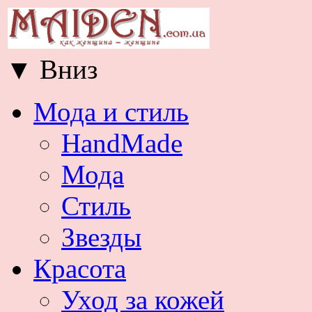
▼
Вниз
Мода и стиль
HandMade
Мода
Стиль
Звезды
Красота
Уход за кожей