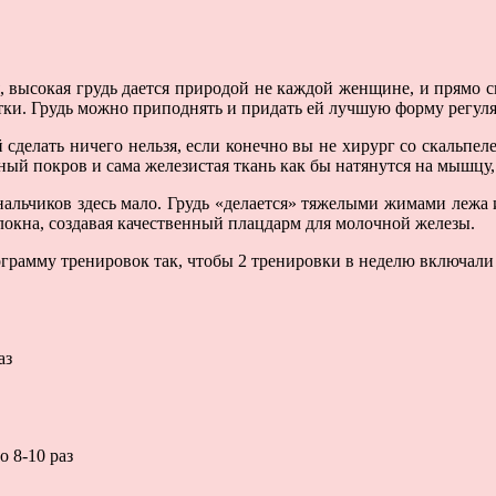
, высокая грудь дается природой не каждой женщине, и прямо с
атки. Грудь можно приподнять и придать ей лучшую форму регул
сделать ничего нельзя, если конечно вы не хирург со скальпел
жный покров и сама железистая ткань как бы натянутся на мышцу,
альчиков здесь мало. Грудь «делается» тяжелыми жимами лежа 
окна, создавая качественный плацдарм для молочной железы.
ограмму тренировок так, чтобы 2 тренировки в неделю включали
аз
о 8-10 раз