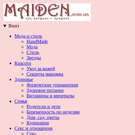
▼
Вниз
Мода и стиль
HandMade
Мода
Стиль
Звезды
Красота
Уход за кожей
Секреты макияжа
Здоровье
Физические упражнения
Здоровое питание
Витамины и минералы
Семья
Родители и дети
Беременность по неделям
Дом, сад, цветы
Кулинария
Секс и отношения
Секс