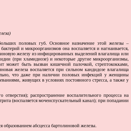
леза)
больших половых губ. Основное назначение этой железы –
 бактерий и микроорганизмов она воспаляется и нагнаивается,
толиновую железу из инфицированных выделений влагалища или
амидии (при хламидиозе) и некоторые другие микроорганизмы,
т может быть вызван кишечной палочкой, стрептококками,
новая железа воспаляется при сильном кандидозе влагалища
тельно, что даже при наличии половых инфекций у женщины
ваниями, живущих в условиях постоянного стресса, а также у
 отверстия); распространение воспалительного процесса на
трита (воспаляется мочеиспускательный канал); при попадании
я образованием абсцесса бартолиновой железы.