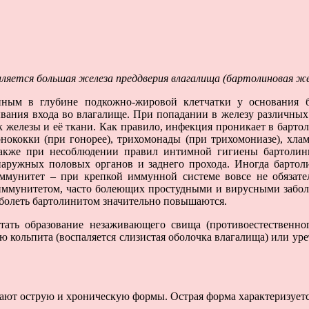
аляется большая железа преддверия влагалища (бартолиновая же
енным в глубине подкожно-жирoвой клетчатки у основания 
ывания входа во влагалище. При попадании в железу различных
ок железы и её ткани. Как правило, инфекция проникает в бар
онококки (при гонорее), трихомонады (при трихомониазе), хл
акже при несоблюдении правил интимной гигиены бартолини
наружных половых органов и заднего прохода. Иногда бартоли
иммунитет – при крепкой иммунной системе вовсе не обяза
 иммунитетом, часто болеющих простудными и вирусными заболе
болеть бартолинитом значительно повышаются.
ать образование незаживающего свища (противоестественного
ю кольпита (воспаляется слизистая оболочка влагалища) или уре
ают острую и хроническую формы. Острая форма характеризуетс