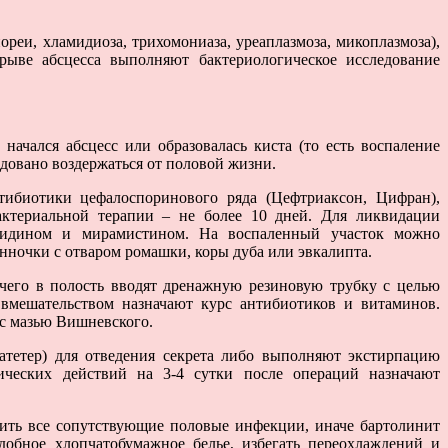
еи, хламидиоза, трихомониаза, уреаплазмоза, микоплазмоза),
рыве абсцесса выполняют бактериологическое исследование
ачался абсцесс или образовалась киста (то есть воспаление
довано воздержаться от половой жизни.
тибиотики цефалоспоринового ряда (Цефтриаксoн, Цифран),
актериальной терапии – не более 10 дней. Для ликвидации
ксидином и мирамистином. На воспаленный участок можно
нночки с отваром ромашки, коры дуба или эвкалипта.
чего в полость вводят дренажную резиновую трубку с целью
 вмешательством назначают курс антибиотиков и витаминов.
 с мазью Вишневского.
атетер) для отведения секрета либо выполняют экстирпацию
ических действий на 3-4 сутки после операций назначают
чить все сопутствующие половые инфекции, иначе бартолинит
добное хлопчатобумажное белье, избегать переохлаждений и