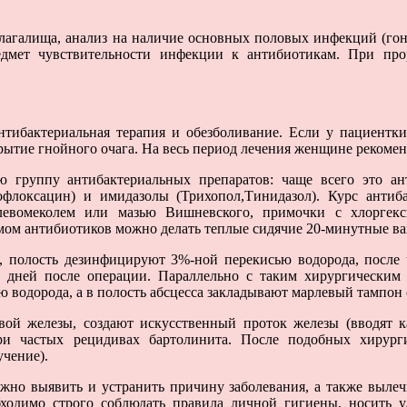
галища, анализ на наличие основных половых инфекций (гонор
дмет чувствительности инфекции к антибиотикам. При про
ибактериальная терапия и обезболивание. Если у пациентки н
рытие гнойного очага. На весь период лечения женщине рекомен
ю группу антибактериальных препаратов: чаще всего это ан
флоксацин) и имидазолы (Трихопол,Тинидазол). Курс антиб
левомеколем или мазью Вишневского, примочки с хлоргe
мом антибиотиков можно делать теплые сидячие 20-минутные ва
), полость дезинфицируют 3%-ной перекисью водорода, после 
6 дней после операции. Параллельно с таким хирургическим
 водорода, а в полость абсцесса закладывают марлевый тампон
ой железы, создают искусственный проток железы (вводят к
при частых рецидивах бартолинита. После подобных хирург
чение).
жно выявить и устранить причину заболевания, а также выле
бходимо строго соблюдать правила личной гигиены, носить у