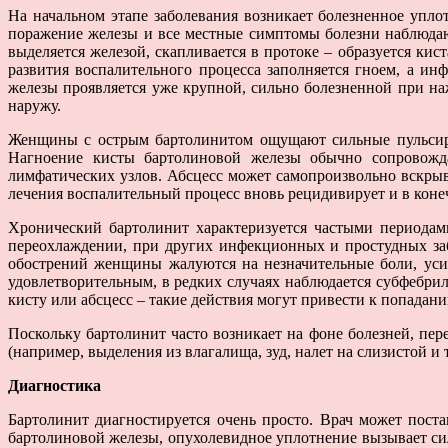
На начальном этапе заболевания возникает болезненное упло
поражение железы и все местные симптомы болезни наблюдают
выделяется железой, скапливается в протоке – образуется ки
развития воспалительного процесса заполняется гноем, а ин
железы проявляется уже крупной, сильно болезненной при на
наружу.
Женщины с острым бартолинитом ощущают сильные пульсиру
Нагноение кисты бартолиновой железы обычно сопровожда
лимфатических узлов. Абсцесс может самопроизвольно вскрыв
лечения воспалительный процесс вновь рецидивирует и в коне
Хронический бартолинит характеризуется частыми периодам
переохлаждении, при других инфекционных и простудных за
обострений женщины жалуются на незначительные боли, уси
удовлетворительным, в редких случаях наблюдается субфебрил
кисту или абсцесс – такие действия могут привести к попадан
Поскольку бартолинит часто возникает на фоне болезней, п
(например, выделения из влагалища, зуд, налет на слизистой и т
Диагностика
Бартолинит диагностируется очень просто. Врач может пост
бартолиновой железы, опухолевидное уплотнение вызывает си