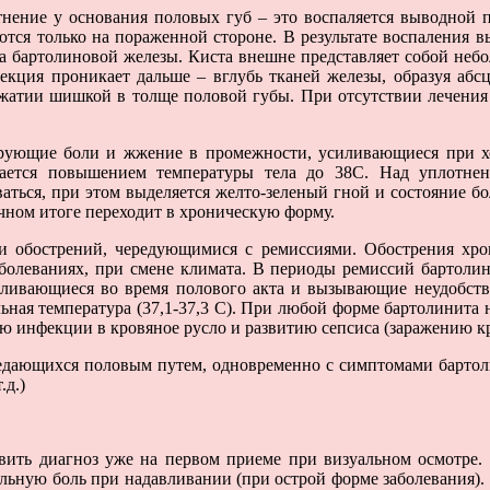
тнение у основания половых губ – это воспаляется выводной 
ся только на пораженной стороне. В результате воспаления вы
ста бартолиновой железы. Киста внешне представляет собой не
фекция проникает дальше – вглубь тканей железы, образуя абс
жатии шишкой в толще половой губы. При отсутствии лечения 
ющие боли и жжение в промежности, усиливающиеся при ходь
ется повышением температуры тела до 38С. Над уплотнен
аться, при этом выделяется желто-зеленый гной и состояние 
чном итоге переходит в хроническую форму.
и обострений, чередующимися с ремиссиями. Обострения хро
болеваниях, при смене климата. В периоды ремиссий бартолин
ливающиеся во время полового акта и вызывающие неудобств
ьная температура (37,1-37,3 С). При любой форме бартолинита н
ию инфекции в кровяное русло и развитию сепсиса (заражению к
ередающихся половым путем, одновременно с симптомами бартол
.д.)
авить диагноз уже на первом приеме при визуальном осмотре. 
льную боль при надавливании (при острой форме заболевания).