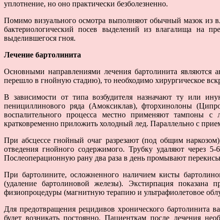
уплотнение, но оно практически безболезненно.
Помимо визуального осмотра выполняют обычный мазок из вла
бактериологический посев выделений из влагалища на пре
выделившегося гноя.
Лечение бартолинита
Основными направлениями лечения бартолинита являются ант
перешло в гнойную стадию), то необходимо хирургическое вск
В зависимости от типа возбудителя назначают ту или ину
пенициллинового ряда (Амoксиклав), фторхинолоны (Ципро
воспалительного процесса местно применяют тампоны с 
кратковременно приложить холодный лед. Параллельно с прие
При абсцессе гнойный очаг разрезают (под общим наркозом
отведения гнойного содержимого. Трубку удаляют через 5-
Послеоперационную рану два раза в день промывают перекисью
При бартолините, осложненного наличием кисты бартолинов
(удаление бартолиновой железы). Экстирпация показана 
физиопроцедуры (магнитную терапию и ультрафиолетовое облу
Для предотвращения рецидивов хронического бартолинита ва
будет возникать постоянно. Пациенткам после лечения нео