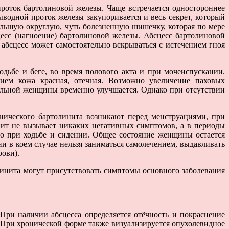
проток бартолиновой железы. Чаще встречается одностороннее
водной проток железы закупоривается и весь секрет, который
большую округлую, чуть болезненную шишечку, которая по мере
цесс (нагноение) бартолиновой железы. Абсцесс бартолиновой
абсцесс может самостоятельно вскрываться с истечением гноя
бе и беге, во время полового акта и при мочеиспускании.
ием кожа красная, отечная. Возможно увеличение паховых
больной женщины временно улучшается. Однако при отсутствии
нического бартолинита возникают перед менструациями, при
ит не вызывает никаких негативных симптомов, а в периоды
о при ходьбе и сидении. Общее состояние женщины остается
и в коем случае нельзя заниматься самолечением, выдавливать
рови).
инита могут присутствовать симптомы основного заболевания
При наличии абсцесса определяется отёчность и покраснение
 При хронической форме также визуализируется опухолевидное