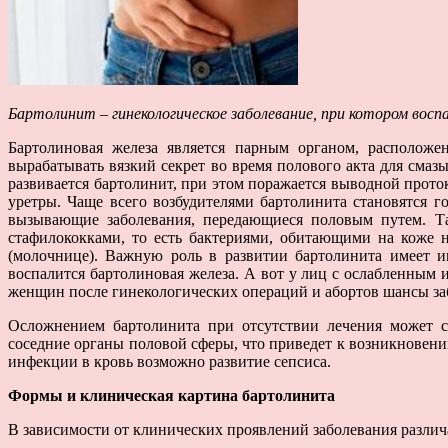
Бартолинит – гинекологическое заболевание, при котором восп
Бартолиновая железа является парным органом, располож
вырабатывать вязкий секрет во время полового акта для смаз
развивается бартолинит, при этом поражается выводной прот
уретры. Чаще всего возбудителями бартолинита становятся г
вызывающие заболевания, передающиеся половым путем. Т
стафилококками, то есть бактериями, обитающими на коже 
(молочнице). Важную роль в развитии бартолинита имеет 
воспалится бартолиновая железа. А вот у лиц с ослабленным
женщин после гинекологических операций и абортов шансы за
Осложнением бартолинита при отсутствии лечения может ст
соседние органы половой сферы, что приведет к возникновени
инфекции в кровь возможно развитие сепсиса.
Формы и клиническая картина бартолинита
В зависимости от клинических проявлений заболевания различ