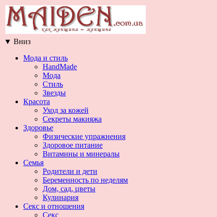
▼
Вниз
Мода и стиль
HandMade
Мода
Стиль
Звезды
Красота
Уход за кожей
Секреты макияжа
Здоровье
Физические упражнения
Здоровое питание
Витамины и минералы
Семья
Родители и дети
Беременность по неделям
Дом, сад, цветы
Кулинария
Секс и отношения
Секс