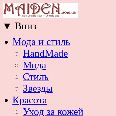
▼
Вниз
Мода и стиль
HandMade
Мода
Стиль
Звезды
Красота
Уход за кожей