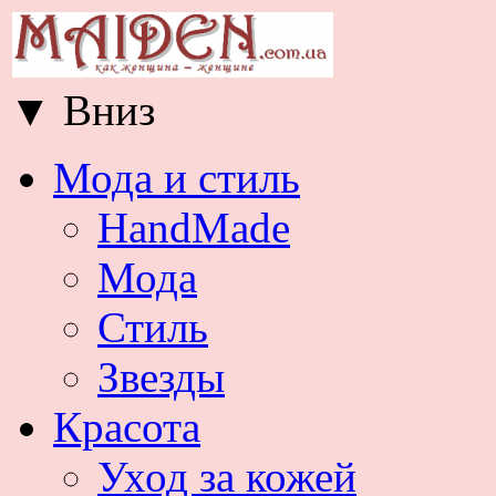
▼
Вниз
Мода и стиль
HandMade
Мода
Стиль
Звезды
Красота
Уход за кожей