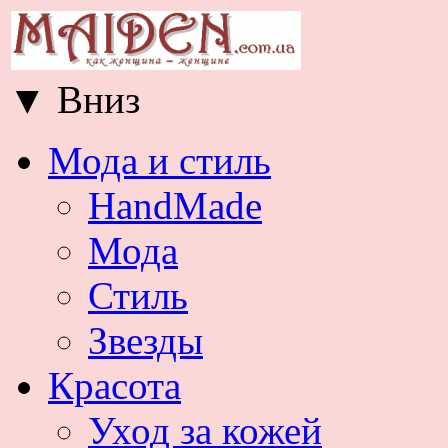
▼
Вниз
Мода и стиль
HandMade
Мода
Стиль
Звезды
Красота
Уход за кожей