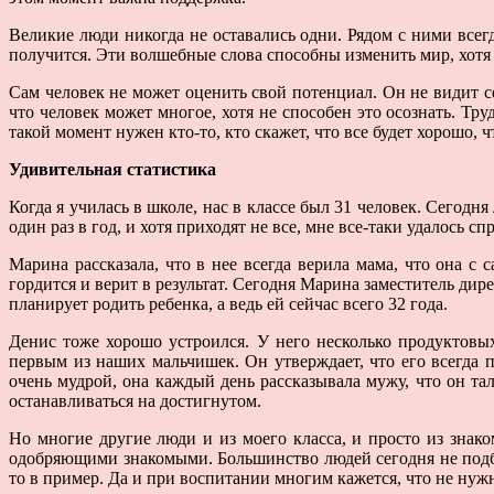
Великие люди никогда не оставались одни. Рядом с ними всег
получится. Эти волшебные слова способны изменить мир, хотя
Сам человек не может оценить свой потенциал. Он не видит се
что человек может многое, хотя не способен это осознать. Тру
такой момент нужен кто-то, кто скажет, что все будет хорошо, ч
Удивительная статистика
Когда я училась в школе, нас в классе был 31 человек. Сего
один раз в год, и хотя приходят не все, мне все-таки удалось с
Марина рассказала, что в нее всегда верила мама, что она с 
гордится и верит в результат. Сегодня Марина заместитель дир
планирует родить ребенка, а ведь ей сейчас всего 32 года.
Денис тоже хорошо устроился. У него несколько продуктовы
первым из наших мальчишек. Он утверждает, что его всегда 
очень мудрой, она каждый день рассказывала мужу, что он тал
останавливаться на достигнутом.
Но многие другие люди и из моего класса, и просто из знак
одобряющими знакомыми. Большинство людей сегодня не подбад
то в пример. Да и при воспитании многим кажется, что не нуж