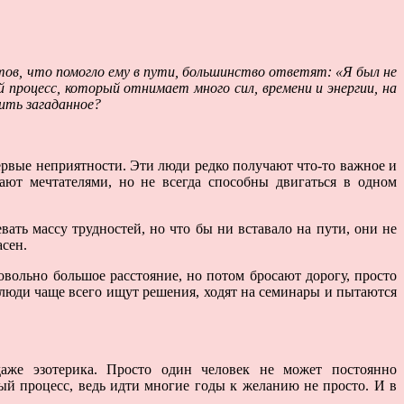
тов, что помогло ему в пути, большинство ответят: «Я был не
й процесс, который отнимает много сил, времени и энергии, на
ить загаданное?
 первые неприятности. Эти люди редко получают что-то важное и
ют мечтателями, но не всегда способны двигаться в одном
вать массу трудностей, но что бы ни вставало на пути, они не
асен.
овольно большое расстояние, но потом бросают дорогу, просто
и люди чаще всего ищут решения, ходят на семинары и пытаются
даже эзотерика. Просто один человек не может постоянно
ый процесс, ведь идти многие годы к желанию не просто. И в