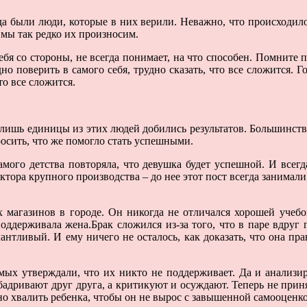
да были люди, которые в них верили. Неважно, что происходило 
 мы так редко их произносим.
бя со стороны, не всегда понимает, на что способен. Помните по
дно поверить в самого себя, трудно сказать, что все сложится. Г
то все сложится.
дня лишь единицы из этих людей добились результатов. Большинс
просить, что же помогло стать успешными.
самого детства повторяла, что девушка будет успешной. И всегд
ектора крупного производства – до нее этот пост всегда занимал
х магазинов в городе. Он никогда не отличался хорошей учеб
поддерживала жена.Брак сложился из-за того, что в паре вдруг
антливый. И ему ничего не осталось, как доказать, что она пр
омых утверждали, что их никто не поддерживает. Да и анализир
ривают друг друга, а критикуют и осуждают. Теперь не принято
но хвалить ребенка, чтобы он не вырос с завышенной самооценк