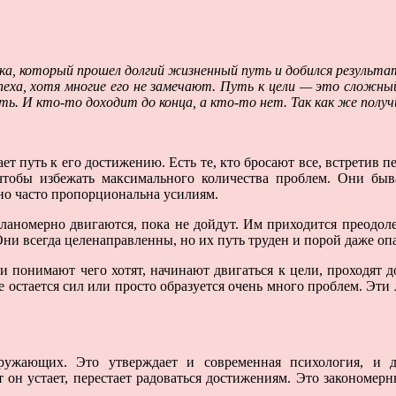
ека, который прошел долгий жизненный путь и добился результа
спеха, хотя многие его не замечают. Путь к цели — это сложны
. И кто-то доходит до конца, а кто-то нет. Так как же получ
ает путь к его достижению. Есть те, кто бросают все, встретив
тобы избежать максимального количества проблем. Они быва
ьно часто пропорциональна усилиям.
планомерно двигаются, пока не дойдут. Им приходится преодоле
Они всегда целенаправленны, но их путь труден и порой даже оп
ни понимают чего хотят, начинают двигаться к цели, проходят д
не остается сил или просто образуется очень много проблем. Эт
окружающих. Это утверждает и современная психология, и 
 он устает, перестает радоваться достижениям. Это закономерн