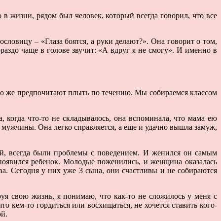
в жизни, рядом был человек, который всегда говорил, что все
словицу – «Глаза боятся, а руки делают?». Она говорит о том,
ораздо чаще в голове звучит: «А вдруг я не смогу». И именно в
тво же предпочитают плыть по течению. Мы собираемся классом
а, когда что-то не складывалось, она вспоминала, что мама ею
и мужчины. Она легко справляется, а еще и удачно вышла замуж,
ой, всегда были проблемы с поведением. И женился он самым
 появился ребенок. Молодые поженились, и женщина оказалась
ава. Сегодня у них уже 3 сына, они счастливы и не собираются
уя свою жизнь, я понимаю, что как-то не сложилось у меня с
 кем-то гордиться или восхищаться, не хочется ставить кого-
ой.