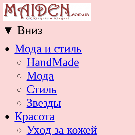
▼
Вниз
Мода и стиль
HandMade
Мода
Стиль
Звезды
Красота
Уход за кожей