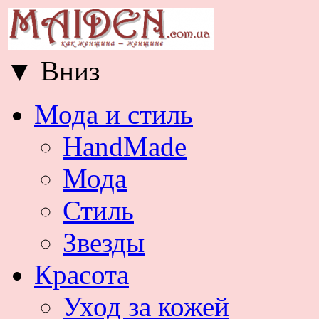
▼
Вниз
Мода и стиль
HandMade
Мода
Стиль
Звезды
Красота
Уход за кожей