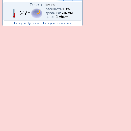
Погода в
Киеве
влажность:
63%
+27°
давление:
746 мм
ветер:
1 м/с,
Погода в Луганске
Погода в Запорожье