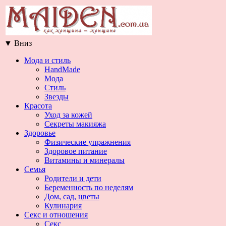
▼
Вниз
Мода и стиль
HandMade
Мода
Стиль
Звезды
Красота
Уход за кожей
Секреты макияжа
Здоровье
Физические упражнения
Здоровое питание
Витамины и минералы
Семья
Родители и дети
Беременность по неделям
Дом, сад, цветы
Кулинария
Секс и отношения
Секс