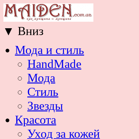
▼
Вниз
Мода и стиль
HandMade
Мода
Стиль
Звезды
Красота
Уход за кожей