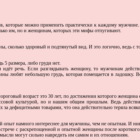
в, которые можно применить практически к каждому мужчине. 
лько им, но и женщинам, которых эти мифы отпугивают.
ы, сколько здоровый и подтянутый вид. И это логично, ведь с т
 5 размера, либо груди нет.
м идёт речь. Если разглядывать женщину, то мужчинам действ
ины любят небольшую грудь, которая помещается в ладошку. В
пороговый возраст это 30 лет, по достижении которого женщина 
ассовой культурой, но и нашим общим прошлым. Ведь действи
ях за дефицитными товарами, что она действительно теряла всяко
 опыт намного интереснее для мужчины, чем не опытная. И ник
трече с раскрепощенной и опытной женщины после короткого вр
ие мысли могут сильно навредить им самим и их отношениям.