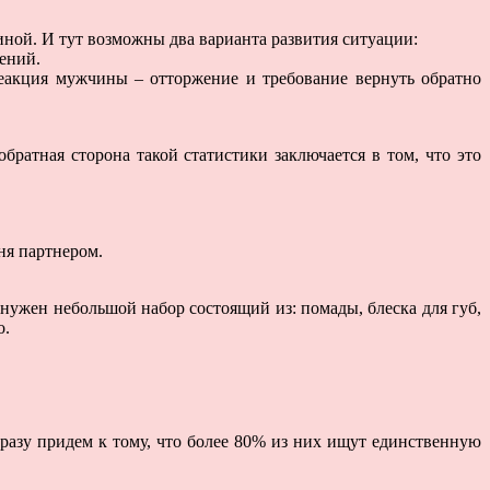
чиной. И тут возможны два варианта развития ситуации:
ений.
реакция мужчины – отторжение и требование вернуть обратно
атная сторона такой статистики заключается в том, что это
ня партнером.
ужен небольшой набор состоящий из: помады, блеска для губ,
о.
разу придем к тому, что более 80% из них ищут единственную