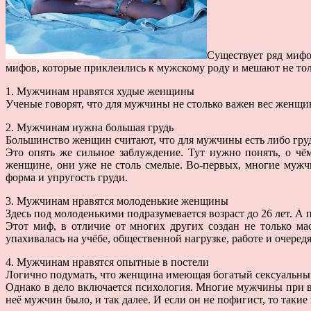
Существует ряд мифо
мифов, которые приклеились к мужскому роду и мешают не то
1. Мужчинам нравятся худые женщины
Ученые говорят, что для мужчины не столько важен вес женщин
2. Мужчинам нужна большая грудь
Большинство женщин считают, что для мужчины есть либо грудь
Это опять же сильное заблуждение. Тут нужно понять, о чё
женщине, они уже не столь смелые. Во-первых, многие мужч
форма и упругость груди.
3. Мужчинам нравятся молоденькие женщины
Здесь под молоденькими подразумевается возраст до 26 лет. А 
Этот миф, в отличие от многих других создан не только м
упахивалась на учёбе, общественной нагрузке, работе и очеред
4. Мужчинам нравятся опытные в постели
Логично подумать, что женщина имеющая богатый сексуальный
Однако в дело включается психология. Многие мужчины при вс
неё мужчин было, и так далее. И если он не пофигист, то так