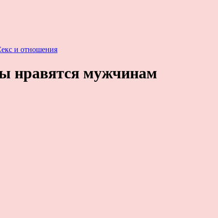
екс и отношения
ны нравятся мужчинам