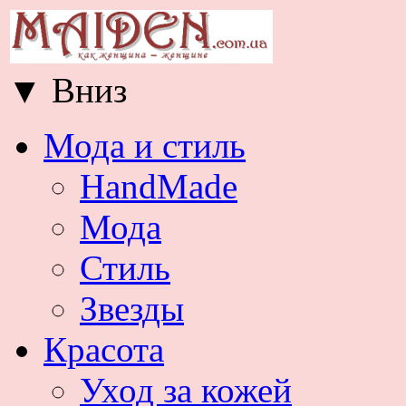
▼
Вниз
Мода и стиль
HandMade
Мода
Стиль
Звезды
Красота
Уход за кожей