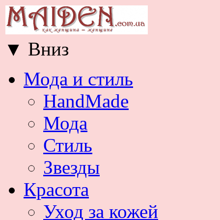
▼
Вниз
Мода и стиль
HandMade
Мода
Стиль
Звезды
Красота
Уход за кожей