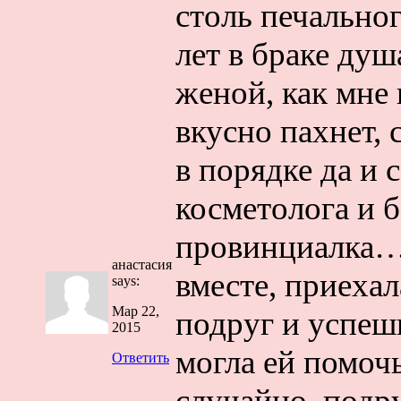
столь печально
лет в браке душ
женой, как мне 
вкусно пахнет, 
в порядке да и 
косметолога и 
провинциалка…
анастасия
вместе, приехал
says:
Мар 22,
подруг и успеш
2015
могла ей помоч
Ответить
случайно, подр