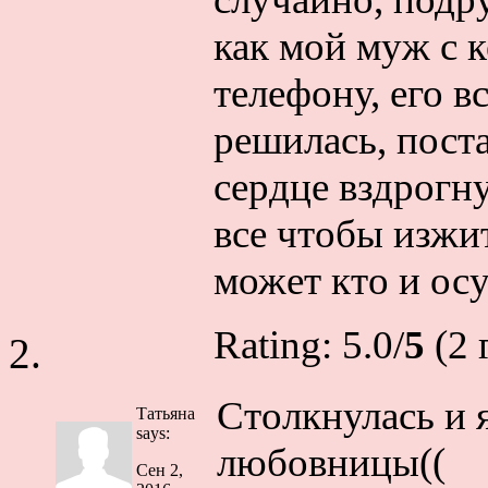
как мой муж с к
телефону, его в
решилась, пост
сердце вздрогн
все чтобы изжит
может кто и ос
Rating: 5.0/
5
(2 
Столкнулась и я
Татьяна
says:
любовницы((
Сен 2,