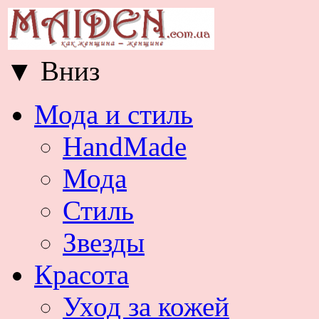
▼
Вниз
Мода и стиль
HandMade
Мода
Стиль
Звезды
Красота
Уход за кожей