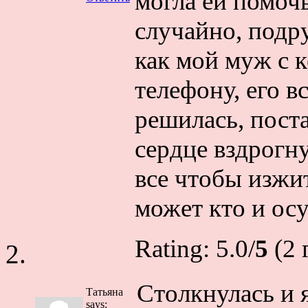
могла ей помоч
случайно, подр
как мой муж с к
телефону, его в
решилась, пост
сердце вздрогн
все чтобы изжит
может кто и ос
Rating: 5.0/
5
(2 
Столкнулась и я
Татьяна
says: