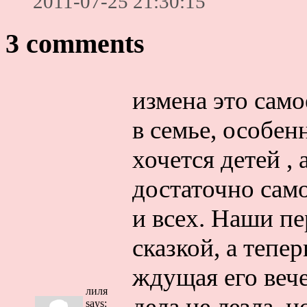
2011-07-25 21:30:15
3 comments
измена это само
в семье, особен
хочется детей ,
достаточно само
и всех. Наши п
сказкой, а тепе
ждущая его вече
лиля
дела не лезла, н
says: