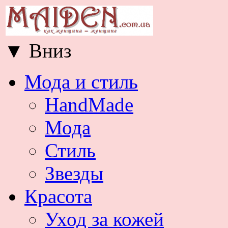
▼
Вниз
Мода и стиль
HandMade
Мода
Стиль
Звезды
Красота
Уход за кожей